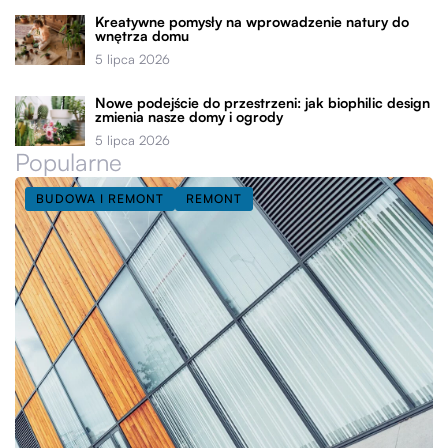
Kreatywne pomysły na wprowadzenie natury do
wnętrza domu
5 lipca 2026
Nowe podejście do przestrzeni: jak biophilic design
zmienia nasze domy i ogrody
5 lipca 2026
Popularne
BUDOWA I REMONT
REMONT