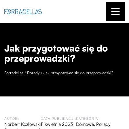
Jak przygotować się do
przeprowadzki?
Forradellas
/
Porady
/
Jak przygotować się do przeprowadzki?
AUTOR:
DATA PUBLIKACJI:
KATEGORIA:
Norbert Kozłowski
11 kwietnia 2023
Domowe
,
Porady