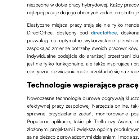
niezbędne w dobie pracy hybrydowej. Każdy pracown
najlepiej pasuje do jego obecnych zadań, co skutkuj
Elastyczne miejsca pracy stają się nie tylko tre
DirectOffice, dostępny pod
directoffice
, doskona
pozwalają na optymalne wykorzystanie przestrzen
zaspokajać zmienne potrzeby swoich pracowników, 
Indywidualne podejście do aranżacji przestrzeni bi
jest nie tylko funkcjonalne, ale także inspirujące i
elastyczne rozwiązania może przekładać się na znaczn
Technologie wspierające pracę
Nowoczesne technologie biurowe odgrywają kluczową
efektywnej pracy zespołowej. Narzędzia online, taki
sprawne przydzielanie zadań, monitorowanie pos
Popularne aplikacje, takie jak Trello czy Asana, i
złożonymi projektami i zwiększa ogólną produktyw
są na bieżąco z prowadzonymi działaniami i mogą s