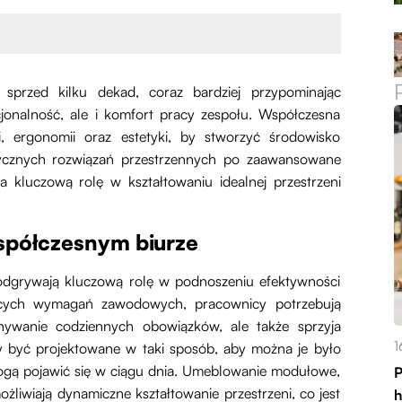
sprzed kilku dekad, coraz bardziej przypominając
kcjonalność, ale i komfort pracy zespołu. Współczesna
i, ergonomii oraz estetyki, by stworzyć środowisko
stycznych rozwiązań przestrzennych po zaawansowane
 kluczową rolę w kształtowaniu idealnej przestrzeni
spółczesnym biurze
odgrywają kluczową rolę w podnoszeniu efektywności
ących wymagań zawodowych, pracownicy potrzebują
onywanie codziennych obowiązków, ale także sprzyja
1
ny być projektowane w taki sposób, aby można je było
ogą pojawić się w ciągu dnia. Umeblowanie modułowe,
P
żliwiają dynamiczne kształtowanie przestrzeni, co jest
h