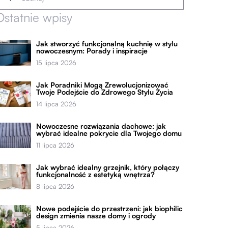
Ostatnie wpisy
Jak stworzyć funkcjonalną kuchnię w stylu
nowoczesnym: Porady i inspiracje
15 lipca 2026
Jak Poradniki Mogą Zrewolucjonizować
Twoje Podejście do Zdrowego Stylu Życia
14 lipca 2026
Nowoczesne rozwiązania dachowe: jak
wybrać idealne pokrycie dla Twojego domu
11 lipca 2026
Jak wybrać idealny grzejnik, który połączy
funkcjonalność z estetyką wnętrza?
8 lipca 2026
Nowe podejście do przestrzeni: jak biophilic
design zmienia nasze domy i ogrody
5 lipca 2026