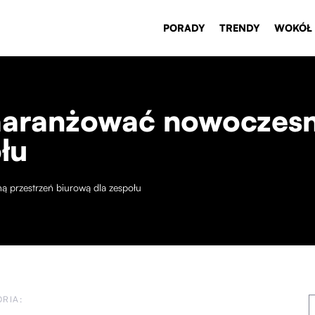
PORADY
TRENDY
WOKÓŁ
aaranżować nowoczesn
łu
 przestrzeń biurową dla zespołu
RIA: