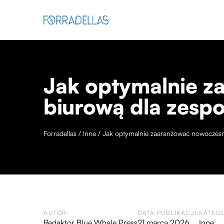
Jak optymalnie z
biurową dla zespo
Forradellas
/
Inne
/
Jak optymalnie zaaranżować nowoczesną
AUTOR:
DATA PUBLIKACJI:
KATEGO
Redaktor Blue Whale Press
21 marca 2026
Inne