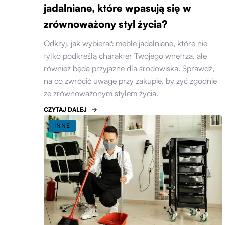
jadalniane, które wpasują się w
zrównoważony styl życia?
Odkryj, jak wybierać meble jadalniane, które nie
tylko podkreślą charakter Twojego wnętrza, ale
również będą przyjazne dla środowiska. Sprawdź,
na co zwrócić uwagę przy zakupie, by żyć zgodnie
ze zrównoważonym stylem życia.
CZYTAJ DALEJ
INNE