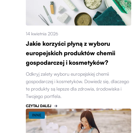
14 kwietnia 2026
Jakie korzyści płyną z wyboru
europejskich produktów chemii
gospodarczej i kosmetyków?
Odkryj zalety wyboru europejskiej chemii
gospodarczej i kosmetyków. Dowiedz się, dlaczego
te produkty są lepsze dla zdrowia, środowiska i
Twojego portfela.
CZYTAJ DALEJ
INNE