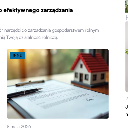
o efektywnego zarządzania
bór narzędzi do zarządzania gospodarstwem rolnym
ią Twoją działalność rolniczą.
INNE
2
J
m
8 maja 2026