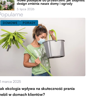
Nowe podejście do przestrzeni: jak biophilic
design zmienia nasze domy i ogrody
5 lipca 2026
Popularne
DOMOWE
PORADY
1 marca 2025
ak ekologia wpływa na skuteczność prania
ebli w domach klientów?