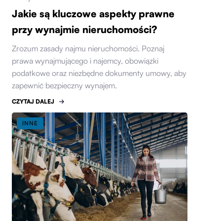
Jakie są kluczowe aspekty prawne
przy wynajmie nieruchomości?
Zrozum zasady najmu nieruchomości. Poznaj
prawa wynajmującego i najemcy, obowiązki
podatkowe oraz niezbędne dokumenty umowy, aby
zapewnić bezpieczny wynajem.
CZYTAJ DALEJ
INNE