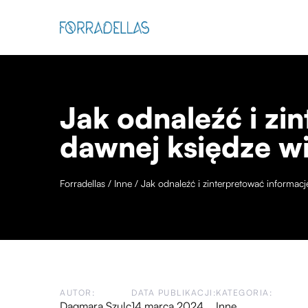
Jak odnaleźć i zi
dawnej księdze wi
Forradellas
/
Inne
/
Jak odnaleźć i zinterpretować informacj
AUTOR:
DATA PUBLIKACJI:
KATEGORIA:
Dagmara Szulc
14 marca 2024
Inne