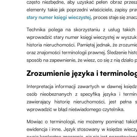
często niezbędne, aby uzyskać pełen obraz przes
elementy takie jak poprzedni właściciele, zapisy pr
stary numer księgi wieczystej
, proces staje się znac
Technika polega na skorzystaniu z usług takich
wprowadzić stary numer księgi wieczystej w wyszuki
historia nieruchomości. Pamiętaj jednak, że zrozu
oraz znajomości terminologii prawnej. Śledzenie hist
sposób na zapewnienie, że wiesz, co się z nią działo p
Zrozumienie języka i terminolo
Interpretacja informacji zawartych w dawnej księdz
osób nieobeznanych z specyfiką języka i termino
zawierający historię nieruchomości, jest peł
wprowadzić w błąd nieświadomego czytelnika.
Mówiąc o terminologii, nie możemy pominąć takich
ewidencja i inne. Język stosowany w księdze wieczy
swoje konkretne znaczenie, nic nie jest pozostawion