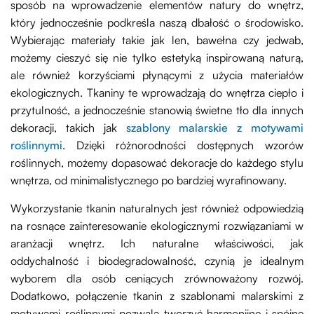
sposób na wprowadzenie elementów natury do wnętrz,
który jednocześnie podkreśla naszą dbałość o środowisko.
Wybierając materiały takie jak len, bawełna czy jedwab,
możemy cieszyć się nie tylko estetyką inspirowaną naturą,
ale również korzyściami płynącymi z użycia materiałów
ekologicznych. Tkaniny te wprowadzają do wnętrza ciepło i
przytulność, a jednocześnie stanowią świetne tło dla innych
dekoracji, takich jak
szablony malarskie z motywami
roślinnymi
. Dzięki różnorodności dostępnych wzorów
roślinnych, możemy dopasować dekoracje do każdego stylu
wnętrza, od minimalistycznego po bardziej wyrafinowany.
Wykorzystanie tkanin naturalnych jest również odpowiedzią
na rosnące zainteresowanie ekologicznymi rozwiązaniami w
aranżacji wnętrz. Ich naturalne właściwości, jak
oddychalność i biodegradowalność, czynią je idealnym
wyborem dla osób ceniących zrównoważony rozwój.
Dodatkowo, połączenie tkanin z szablonami malarskimi z
motywami roślinnymi pozwala tworzyć harmonijne i spójne