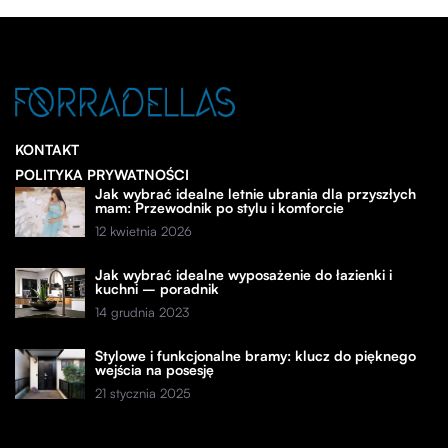
KONTAKT
POLITYKA PRYWATNOŚCI
Jak wybrać idealne letnie ubrania dla przyszłych
mam: Przewodnik po stylu i komforcie
12 kwietnia 2026
Jak wybrać idealne wyposażenie do łazienki i
kuchni – poradnik
14 grudnia 2023
Stylowe i funkcjonalne bramy: klucz do pięknego
wejścia na posesję
21 stycznia 2025